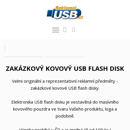
ZAKÁZKOVÝ KOVOVÝ USB FLASH DISK
Velmi originální a reprezentativní reklamní předměty -
zakázkové kovové USB flash disky.
Elektronika USB flash disku je vestavěná do masívního
kovového pouzdra ve tvaru Vašeho produktu, loga a
podobně.
Výroba probíhá v ČR a je možná již od 100 ks !