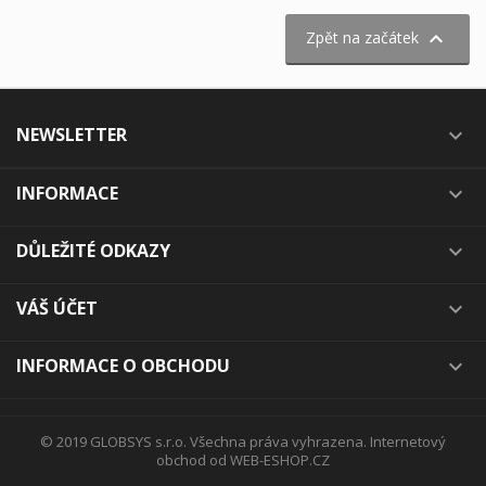

Zpět na začátek
NEWSLETTER

INFORMACE

DŮLEŽITÉ ODKAZY

VÁŠ ÚČET

INFORMACE O OBCHODU

© 2019 GLOBSYS s.r.o. Všechna práva vyhrazena.
Internetový
obchod od WEB-ESHOP.CZ